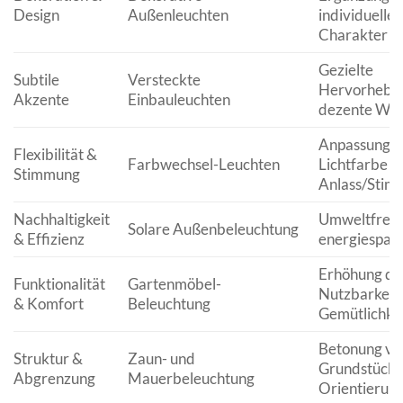
Design
Außenleuchten
individueller
Charakter
Gezielte
Subtile
Versteckte
Hervorhebu
Akzente
Einbauleuchten
dezente Wir
Anpassung d
Flexibilität &
Farbwechsel-Leuchten
Lichtfarbe a
Stimmung
Anlass/Stim
Nachhaltigkeit
Umweltfreun
Solare Außenbeleuchtung
& Effizienz
energiespar
Erhöhung de
Funktionalität
Gartenmöbel-
Nutzbarkeit,
& Komfort
Beleuchtung
Gemütlichkei
Betonung vo
Struktur &
Zaun- und
Grundstücks
Abgrenzung
Mauerbeleuchtung
Orientierun