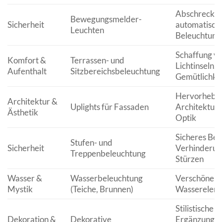
Abschreckun
Bewegungsmelder-
Sicherheit
automatisch
Leuchten
Beleuchtung
Schaffung v
Komfort &
Terrassen- und
Lichtinseln,
Aufenthalt
Sitzbereichsbeleuchtung
Gemütlichkei
Hervorhebu
Architektur &
Uplights für Fassaden
Architektur,
Ästhetik
Optik
Sicheres Be
Stufen- und
Sicherheit
Verhinderun
Treppenbeleuchtung
Stürzen
Wasser &
Wasserbeleuchtung
Verschöneru
Mystik
(Teiche, Brunnen)
Wasserelem
Stilistische
Dekoration &
Dekorative
Ergänzung,