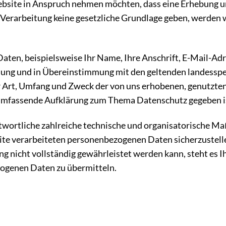
 Website in Anspruch nehmen möchten, dass eine Erhebung 
ese Verarbeitung keine gesetzliche Grundlage geben, werden w
ten, beispielsweise Ihr Name, Ihre Anschrift, E-Mail-Adr
ung und in Übereinstimmung mit den geltenden landessp
er Art, Umfang und Zweck der von uns erhobenen, genutzt
 umfassende Aufklärung zum Thema Datenschutz gegeben i
antwortliche zahlreiche technische und organisatorische 
eite verarbeiteten personenbezogenen Daten sicherzustell
g nicht vollständig gewährleistet werden kann, steht es I
zogenen Daten zu übermitteln.