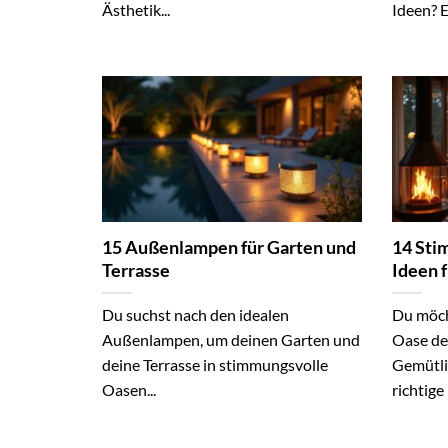
Ästhetik...
Ideen? Ei
15 Außenlampen für Garten und
14 Sti
Terrasse
Ideen 
Du suchst nach den idealen
Du möch
Außenlampen, um deinen Garten und
Oase de
deine Terrasse in stimmungsvolle
Gemütli
Oasen...
richtige