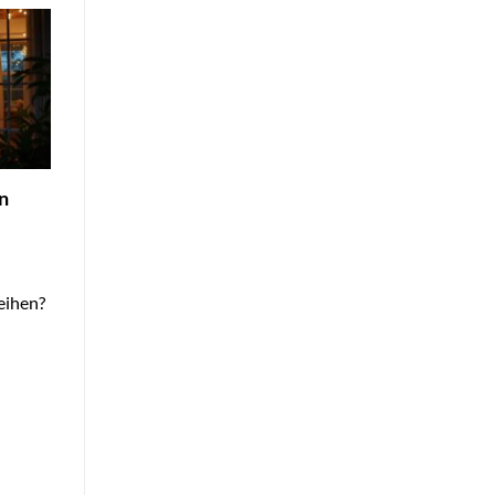
n
eihen?