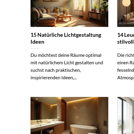
15 Natürliche Lichtgestaltung
14 Leu
Ideen
stilvo
Du möchtest deine Räume optimal
Die ric
mit natürlichem Licht gestalten und
einen R
suchst nach praktischen,
fesseln
inspirierenden Ideen,...
Atmosphä