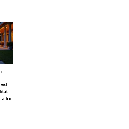
en
eich
ität
iration