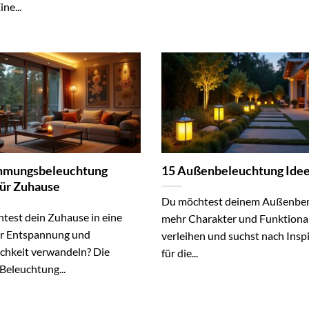
ne...
mmungsbeleuchtung
15 Außenbeleuchtung Ide
für Zuhause
Du möchtest deinem Außenber
test dein Zuhause in eine
mehr Charakter und Funktional
r Entspannung und
verleihen und suchst nach Insp
chkeit verwandeln? Die
für die...
 Beleuchtung...