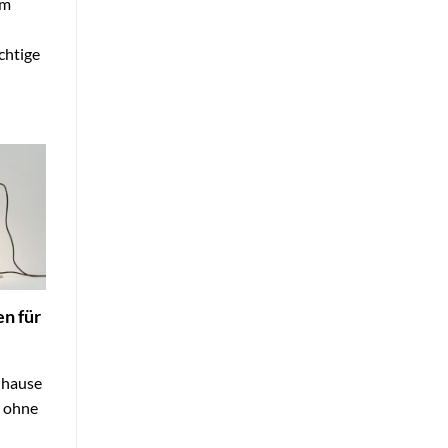
um
chtige
n für
uhause
, ohne