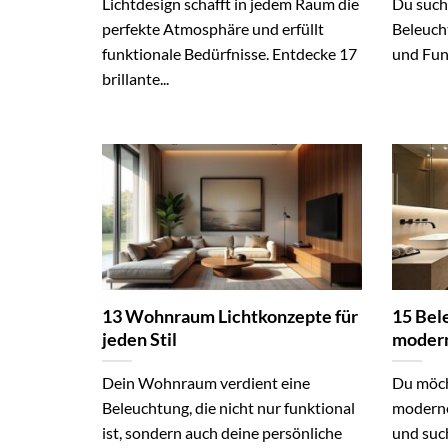
Lichtdesign schafft in jedem Raum die
Du such
perfekte Atmosphäre und erfüllt
Beleucht
funktionale Bedürfnisse. Entdecke 17
und Funk
brillante...
13 Wohnraum Lichtkonzepte für
15 Bel
jeden Stil
modern
Dein Wohnraum verdient eine
Du möch
Beleuchtung, die nicht nur funktional
moderne
ist, sondern auch deine persönliche
und suc