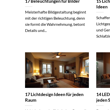
17 Beleuchtungen für Bilder
15 Lic
Ideen
Meisterhafte Bildgestaltung beginnt
Schaffen
mit der richtigen Beleuchtung, denn
Lichtge
sie formt die Wahrnehmung, betont
und Gem
Details und...
Schlafzi
17 Lichtdesign Ideen für jeden
14 LED
Raum
jeden S