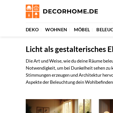
Zum
Inhalt
springen
DEKO
WOHNEN
MÖBEL
BELEU
Licht als gestalterisches
Die Art und Weise, wie du deine Räume beleuc
Notwendigkeit, um bei Dunkelheit sehen zu 
Stimmungen erzeugen und Architektur hervo
Aspekte der Beleuchtung dein Wohlbefinden b