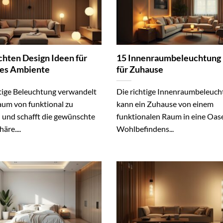
chten Design Ideen für
15 Innenraumbeleuchtung
lles Ambiente
für Zuhause
htige Beleuchtung verwandelt
Die richtige Innenraumbeleuc
aum von funktional zu
kann ein Zuhause von einem
d und schafft die gewünschte
funktionalen Raum in eine Oas
re....
Wohlbefindens...