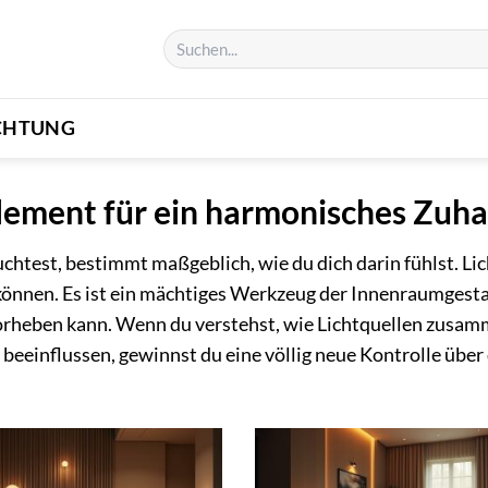
CHTUNG
 Element für ein harmonisches Zuh
htest, bestimmt maßgeblich, wie du dich darin fühlst. Licht
können. Es ist ein mächtiges Werkzeug der Innenraumgesta
rheben kann. Wenn du verstehst, wie Lichtquellen zusam
eeinflussen, gewinnst du eine völlig neue Kontrolle übe