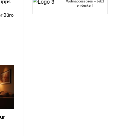
ipps
Wohnaccessoires – Jetzt
entdecken!
er Büro
ür