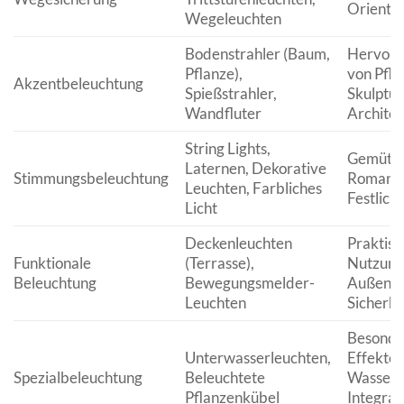
Orienti
Wegeleuchten
Bodenstrahler (Baum,
Hervor
Pflanze),
von Pfla
Akzentbeleuchtung
Spießstrahler,
Skulptur
Wandfluter
Archite
String Lights,
Gemütlic
Laternen, Dekorative
Stimmungsbeleuchtung
Romanti
Leuchten, Farbliches
Festlichk
Licht
Deckenleuchten
Praktisc
Funktionale
(Terrasse),
Nutzung
Beleuchtung
Bewegungsmelder-
Außenbe
Leuchten
Sicherhe
Besonde
Unterwasserleuchten,
Effekte,
Spezialbeleuchtung
Beleuchtete
Wassersp
Pflanzenkübel
Integrati