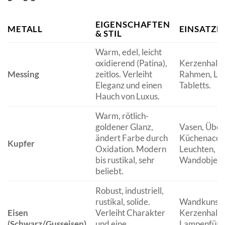
EIGENSCHAFTEN
METALL
EINSATZB
& STIL
Warm, edel, leicht
oxidierend (Patina),
Kerzenhalte
Messing
zeitlos. Verleiht
Rahmen, Leu
Eleganz und einen
Tabletts.
Hauch von Luxus.
Warm, rötlich-
goldener Glanz,
Vasen, Über
ändert Farbe durch
Küchenacces
Kupfer
Oxidation. Modern
Leuchten,
bis rustikal, sehr
Wandobjekt
beliebt.
Robust, industriell,
rustikal, solide.
Wandkunst,
Eisen
Verleiht Charakter
Kerzenhalte
(Schwarz/Gusseisen)
und eine
Lampenfüße