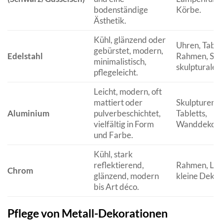
bodenständige
Körbe.
Ästhetik.
Kühl, glänzend oder
Uhren, Table
gebürstet, modern,
Edelstahl
Rahmen, Sch
minimalistisch,
skulpturale 
pflegeleicht.
Leicht, modern, oft
mattiert oder
Skulpturen, 
Aluminium
pulverbeschichtet,
Tabletts,
vielfältig in Form
Wanddekora
und Farbe.
Kühl, stark
reflektierend,
Rahmen, Leu
Chrom
glänzend, modern
kleine Deko
bis Art déco.
Pflege von Metall-Dekorationen