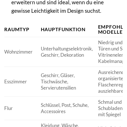
erweitern und sind ideal, wenn du eine
gewisse Leichtigkeit im Design suchst.
EMPFOHLE
RAUMTYP
HAUPTFUNKTION
MODELLEI
Niedrig und b
Unterhaltungselektronik,
Türen und Sc
Wohnzimmer
Geschirr, Dekoration
Vitrineneleme
Kabelmanag
Ausreichende 
Geschirr, Gläser,
organisierte F
Esszimmer
Tischwäsche,
Flaschenregal
Servierutensilien
ausziehbare P
Schmal und pl
Schlüssel, Post, Schuhe,
Flur
Schubladen od
Accessoires
mit Spiegel
Kleidung, Wäsche,