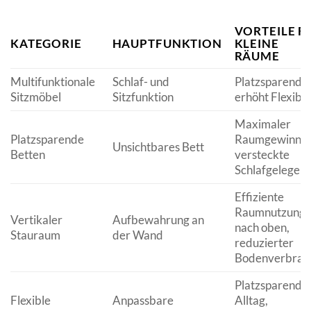
VORTEILE F
KATEGORIE
HAUPTFUNKTION
KLEINE
RÄUME
Multifunktionale
Schlaf- und
Platzsparend,
Sitzmöbel
Sitzfunktion
erhöht Flexibili
Maximaler
Platzsparende
Raumgewinn,
Unsichtbares Bett
Betten
versteckte
Schlafgelegenh
Effiziente
Raumnutzung
Vertikaler
Aufbewahrung an
nach oben,
Stauraum
der Wand
reduzierter
Bodenverbrau
Platzsparend i
Flexible
Anpassbare
Alltag,